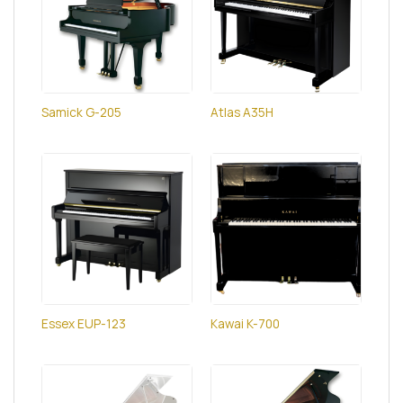
Samick G-205
Atlas A35H
Essex EUP-123
Kawai K-700