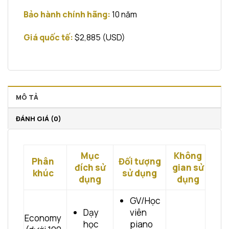
Bảo hành chính hãng:
10 năm
Giá quốc tế:
$2,885 (USD)
MÔ TẢ
ĐÁNH GIÁ (0)
Mục
Không
Phân
Đối tượng
đích sử
gian sử
khúc
sử dụng
dụng
dụng
GV/Học
Dạy
viên
Economy
học
piano