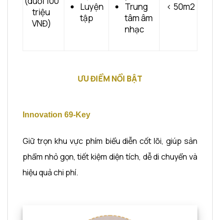
(dưới 100
Luyện
Trung
< 50m2
triệu
tập
tâm âm
VNĐ)
nhạc
ƯU ĐIỂM NỔI BẬT
Innovation 69-Key
Giữ trọn khu vực phím biểu diễn cốt lõi, giúp sản
phẩm nhỏ gọn, tiết kiệm diện tích, dễ di chuyển và
hiệu quả chi phí.