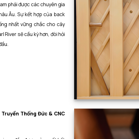
Sam phải được các chuyên gia
Châu Âu. Sự kết hợp của back
ống nhất vững chắc cho cây
rl River sẽ cầu kỳ hơn, đòi hỏi
đầu.
g Truyền Thống Đức & CNC