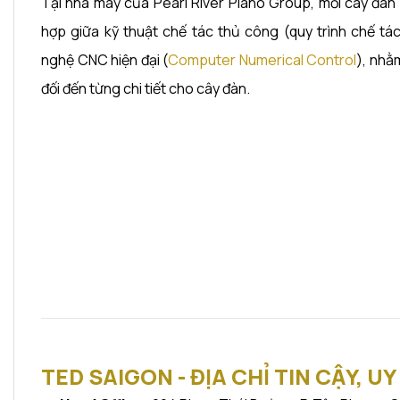
Tại nhà máy của Pearl River Piano Group, mỗi cây đàn
hợp giữa kỹ thuật chế tác thủ công (quy trình chế t
nghệ CNC hiện đại (
Computer Numerical Control
), nhằ
đối đến từng chi tiết cho cây đàn.
TED SAIGON - ĐỊA CHỈ TIN CẬY, UY