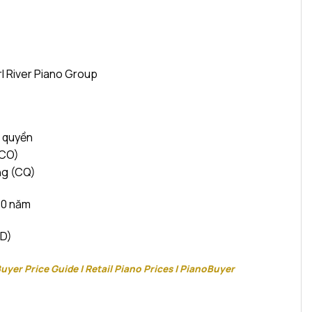
l River Piano Group
c quyền
(CO)
ng (CQ)
10 năm
SD)
uyer Price Guide | Retail Piano Prices | PianoBuyer