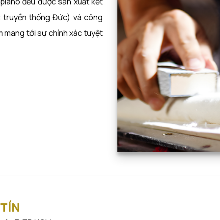
 piano đều được sản xuất kết
ác truyền thống Đức) và công
m mang tới sự chính xác tuyệt
 TÍN