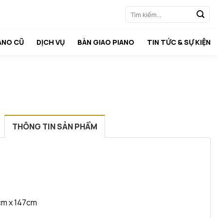
Tìm
kiếm:
ANO CŨ
DỊCH VỤ
BÀN GIAO PIANO
TIN TỨC & SỰ KIỆN
THÔNG TIN SẢN PHẨM
cm x 147cm