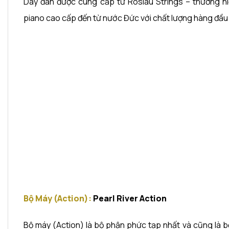
Dây đàn được cung cấp từ Röslau Strings – thương h
piano cao cấp đến từ nước Đức với chất lượng hàng đầu t
Bộ Máy (Action):
Pearl River Action
Bộ máy (Action) là bộ phận phức tạp nhất và cũng là b