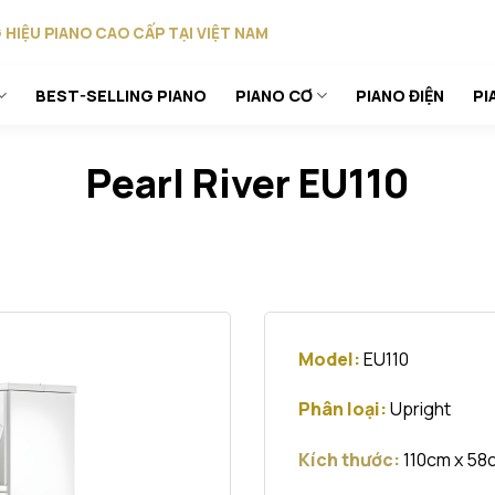
HIỆU PIANO CAO CẤP TẠI VIỆT NAM
BEST-SELLING PIANO
PIANO CƠ
PIANO ĐIỆN
PI
Pearl River EU110
Model:
EU110
Phân loại:
Upright
Kích thước:
110cm x 58