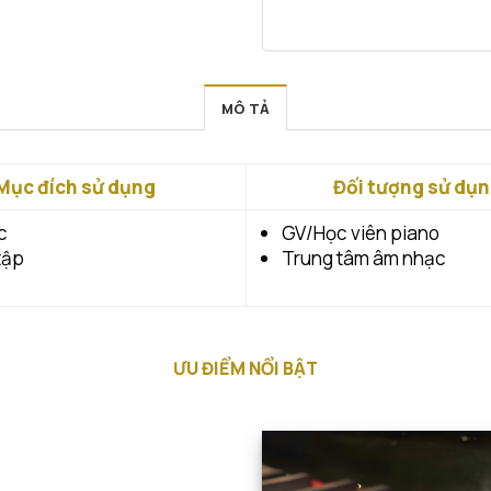
MÔ TẢ
Mục đích sử dụng
Đối tượng sử dụ
c
GV/Học viên piano
tập
Trung tâm âm nhạc
ƯU ĐIỂM NỔI BẬT