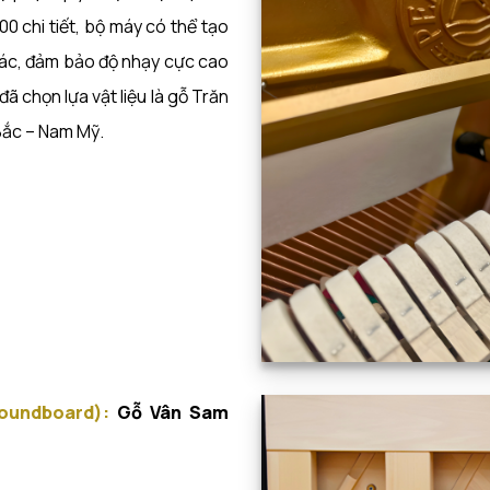
0 chi tiết, bộ máy có thể tạo
xác, đảm bảo độ nhạy cực cao
ã chọn lựa vật liệu là gỗ Trăn
ắc – Nam Mỹ.
oundboard):
Gỗ Vân Sam