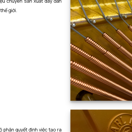
iệu chuyên sản xuất dây đàn
hế giới.
ộ phận quyết định việc tạo ra