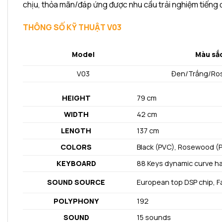
chịu, thỏa mãn/đáp ứng được nhu cầu trải nghiệm tiếng 
THÔNG SỐ KỸ THUẬT
V03
Model
Màu sắ
V03
Đen/Trắng/Ro
HEIGHT
79 cm
WIDTH
42 cm
LENGTH
137 cm
COLORS
Black (PVC), Rosewood (
KEYBOARD
88 Keys dynamic curve h
SOUND SOURCE
European top DSP chip, 
POLYPHONY
192
SOUND
15 sounds