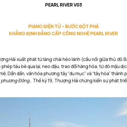
PEARL RIVER V03
PIANO ĐIỆN TỬ – BƯỚC ĐỘT PHÁ
KHẲNG ĐỊNH ĐẲNG CẤP CÔNG NGHỆ PEARL RIVER
g Hải xuất phát từ làng chài hẻo lánh (cầu nối giữa thủ đô 
o phép tàu bè qua lại, neo đậu, trao đổi hàng hóa; từ đó mậu d
ẽ. Dần dần, văn hóa phương tây “du mục” và “tây hóa” thành ph
c phương Đông
… Thế kỷ 19, Thượng Hải chứng kiến sự phát tr