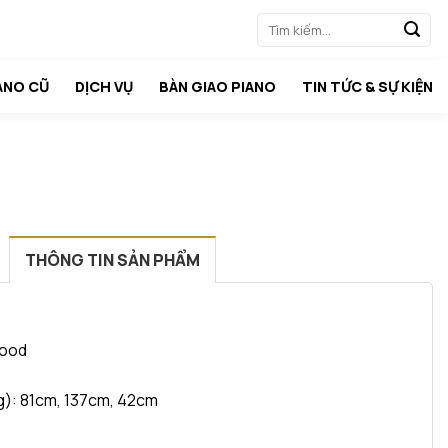
Tìm
kiếm:
ANO CŨ
DỊCH VỤ
BÀN GIAO PIANO
TIN TỨC & SỰ KIỆN
THÔNG TIN SẢN PHẨM
wood
ng): 81cm, 137cm, 42cm