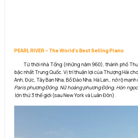
PEARL RIVER – The World’s Best Selling Piano
Từ thời nhà Tống (những năm 960), thành phố Thượn
bậc nhất Trung Quốc. Vị trí thuận lợi của Thượng Hải ch
Anh, Đức, Tây Ban Nha, Bồ Đào Nha, Hà Lan… nở rộ mạnh m
Paris phương Đông, Nữ hoàng phương Đông, Hòn ngọ
lớn thứ 3 thế giới (sau New York và Luân Đôn).