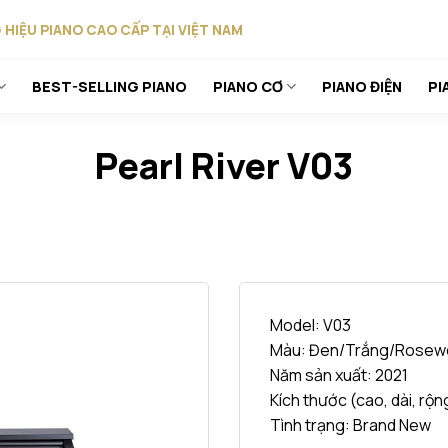
HIỆU PIANO CAO CẤP TẠI VIỆT NAM
BEST-SELLING PIANO
PIANO CƠ
PIANO ĐIỆN
PI
Pearl River V03
Model: V03
Màu: Đen/Trắng/Rose
Năm sản xuất: 2021
Kích thước (cao, dài, rộ
Tình trạng: Brand New