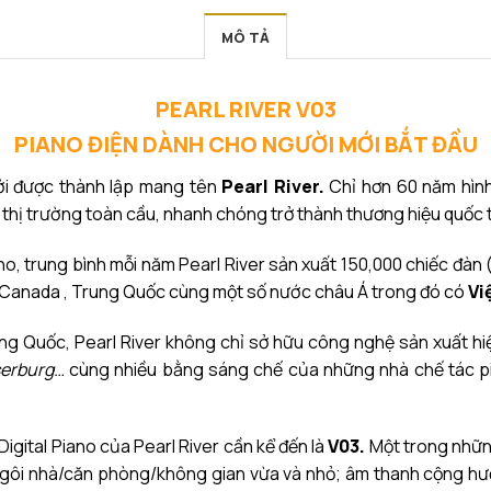
MÔ TẢ
PEARL RIVER V03
PIANO ĐIỆN DÀNH CHO NGƯỜI MỚI BẮT ĐẦU
iới được thành lập mang tên
Pearl River.
Chỉ hơn 60 năm hình
3 thị trường toàn cầu, nhanh chóng trở thành thương hiệu quốc 
o, trung bình mỗi năm Pearl River sản xuất 150,000 chiếc đàn
nh, Canada , Trung Quốc cùng một số nước châu Á trong đó có
Vi
g Quốc, Pearl River không chỉ sở hữu công nghệ sản xuất hiệ
serburg…
cùng nhiều bằng sáng chế của những nhà chế tác pian
igital Piano của Pearl River cần kể đến là
V03.
Một trong những
ngôi nhà/căn phòng/không gian vừa và nhỏ; âm thanh cộng hưở