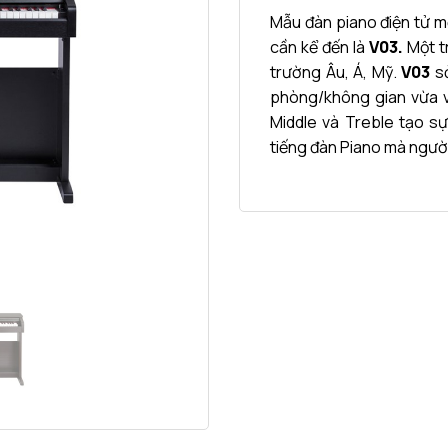
Mẫu đàn piano điện tử mớ
cần kể đến là
V03.
Một t
trường Âu, Á, Mỹ.
V03
s
phòng/không gian vừa v
Middle và Treble tạo s
tiếng đàn Piano mà người