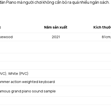
đàn Piano mà người chơi không cần bỏ ra quá nhiều ngân sách.
c
Năm sản xuất
Kích thướ
sewood
2021
81cm
PVC), White (PVC)
ammer action weighted keyboard
Famous grand piano sound sample