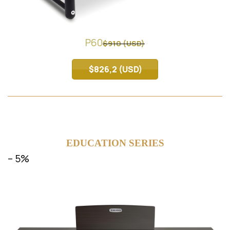
P60
$910 (USD)
$826,2 (USD)
EDUCATION SERIES
– 5%