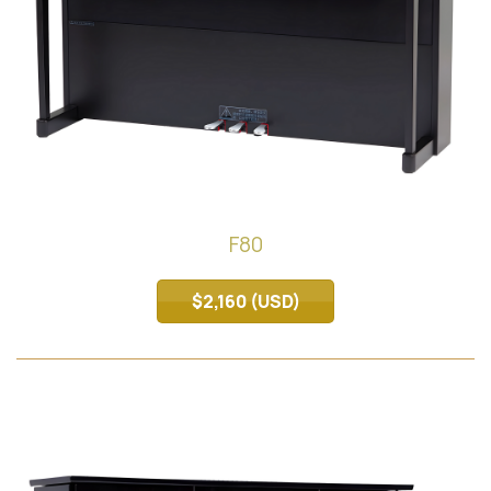
F80
$2,160 (USD)