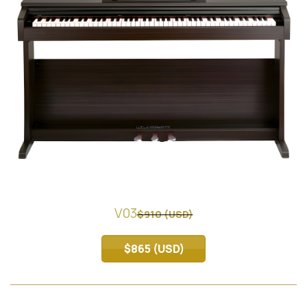
V03
$910 (USD)
$865 (USD)