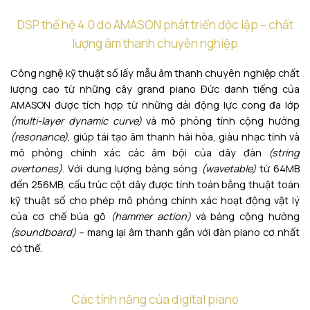
DSP thế hệ 4.0 do AMASON phát triển độc lập – chất
lượng âm thanh chuyên nghiệp
Công nghệ kỹ thuật số lấy mẫu âm thanh chuyên nghiệp chất
lượng cao từ những cây grand piano Đức danh tiếng của
AMASON được tích hợp từ những dải động lực cong đa lớp
(multi-layer dynamic curve)
và mô phỏng tính cộng hưởng
(resonance)
, giúp tái tạo âm thanh hài hòa, giàu nhạc tính và
mô phỏng chính xác các âm bội của dây đàn
(string
overtones)
. Với dung lượng bảng sóng
(wavetable)
từ 64MB
đến 256MB, cấu trúc cột dây được tính toán bằng thuật toán
kỹ thuật số cho phép mô phỏng chính xác hoạt động vật lý
của cơ chế búa gõ
(hammer action)
và bảng cộng hưởng
(soundboard)
– mang lại âm thanh gần với đàn piano cơ nhất
có thể.
Các tính năng của digital piano