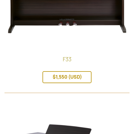
F33
$1,550 (USD)