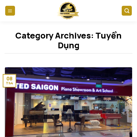
Skip
to
content
Category Archives:
Tuyển
Dụng
08
Th4