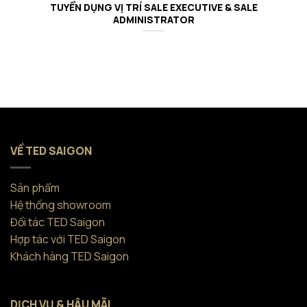
TUYỂN DỤNG VỊ TRÍ SALE EXECUTIVE & SALE
ADMINISTRATOR
VỀ TED SAIGON
Sản phẩm
Hệ thống showroom
Đối tác TED Saigon
Hợp tác với TED Saigon
Khách hàng TED Saigon
DỊCH VỤ & HẬU MÃI