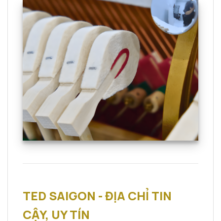
TED SAIGON - ĐỊA CHỈ TIN
CẬY, UY TÍN