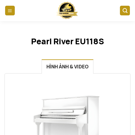
Skip
to
content
Pearl River EU118S
HÌNH ẢNH & VIDEO