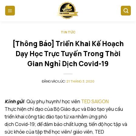
Skip
to
content
TIN TỨC
[Thông Báo] Triển Khai Kế Hoạch
Dạy Học Trực Tuyến Trong Thời
Gian Nghỉ Dịch Covid-19
ĐĂNG VÀO LÚC:
21 THÁNG 3, 2020
Kính gửi
: Qúy phụ huynh/ học viên
TED SAIGON
Thực hiện chỉ đạo của Bộ Giáo dục và Đào tạo yêu cầu
triển khai công tác đào tạo từ xa nhằm ứng phó
dịch Covid-19; để đảm bảo chất lượng, tiến độ học tập và
sức khỏe của tập thể học viên/ giáo viên, TED