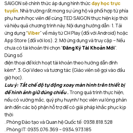
SAIGON sẽ chính thức áp dụng hình thức
dạy học trực
tuyến
. Nhà trường rất mong sự ủng hộ và phối hợp từ phía
phụ hunh/học viên để cùng TED SAIGON thực hiện kịp thời
và hiệu quả chương trình này. Nội dung hướng dẫn: 1. Tải
ứng dụng “
Viber
” về máy từ CH Play (đối với Android) hoặc
App Store (đối với Ios). 2. Mở ứng dụng và truy cập – Nếu
chưa có tài khoản thì chọn “
Đăng Ký Tài Khoản Mới
”.
Dùng số
điện thoại để kích hoạt tài khoản theo hướng dẫn đính
kèm*. 3. Gọi Video và tương tác (Giáo viên sẽ gọi vào đầu
giờ học).
Lưu ý: Tắt chế độ tự động xoay màn hình trên thiết bị
để hình ảnh giữ đúng chiều .
Trong quá trình thực hiện,
nếu có vướng mắc, quý phụ huynh/ học viên vui lòng phản
ánh đến các bộ phận hỗ trợ để có giải pháp khắc phục kịp
thời:
. Phòng Đào tạo và Quan hệ Quốc tế: 0938.818.528
. Phòng IT: 0935.076.369 – 0934.973.185