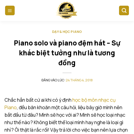
Skip
to
content
DẠY & HỌC PIANO
Piano solo và piano đệm hát – Sự
khác biệt tưởng như là tương
đồng
ĐĂNG VÀO LÚC:
24 THÁNG 4, 2018
Chắc hẳn bất cứ ai khi có ý định
học bộ môn nhạc cụ
Piano
, đều băn khoăn một câu hỏi, liệu bây giờ mình nên
bắt đầu từ đâu? Mình sẽ học với ai? Mình sẽ học loại nhạc
như thế nào? Không biết thể loại mình hay nghe là loại gì
nhỉ? Ôi thật là rắc rối! Vậy trả lời cho việc bạn nên lựa chọn