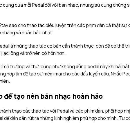
c dụng của mỗi Pedal đối với bản nhạc, nhưng sử dụng chúng s
cổ tay sao cho thao tác điêu luyện trên các phím đàn đã thật sự
p nhàng và hoàn hảo nhất.
edal là những thao tác cơ bản cần thành thục, còn để có thể t
lạc lõng và trở nên có hồn hơn.
kể cả trưởng và thứ, cũng như không dùng pedal này khi bài há
cùng hợp âm để tạo sự mềm mại cho các dấu luyến câu. Nhấc Pe
hiên.
no để tạo nên bản nhạc hoàn hảo
thành thạo các thao tác với Pedal và các phím đàn, phối hợp nh
dal để dần dần rút ra những kinh nghiệm phù hợp cho mình. Từ 