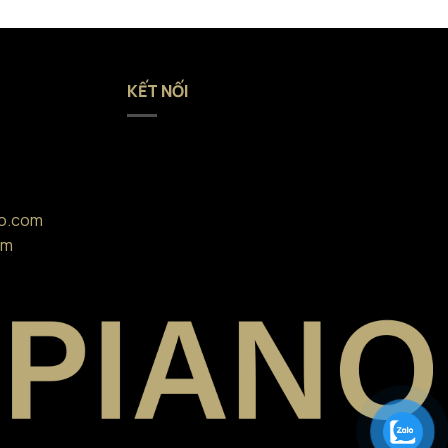
KẾT NỐI
no.com
om