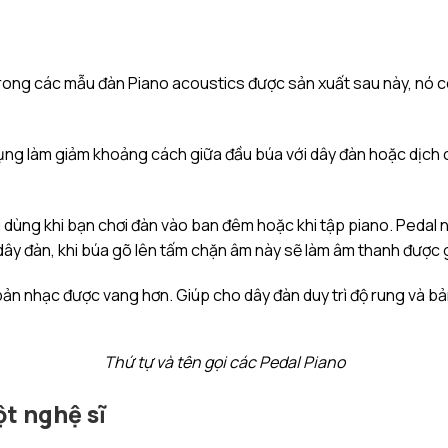
rong các mẫu đàn Piano acoustics được sản xuất sau này, nó cò
dụng làm giảm khoảng cách giữa đầu búa với dây đàn hoặc dịch
g dùng khi bạn chơi đàn vào ban đêm hoặc khi tập piano. Pedal 
y đàn, khi búa gõ lên tấm chặn âm này sẽ làm âm thanh được gi
bản nhạc được vang hơn. Giúp cho dây đàn duy trì độ rung và b
Thứ tự và tên gọi các Pedal Piano
ột nghệ sĩ