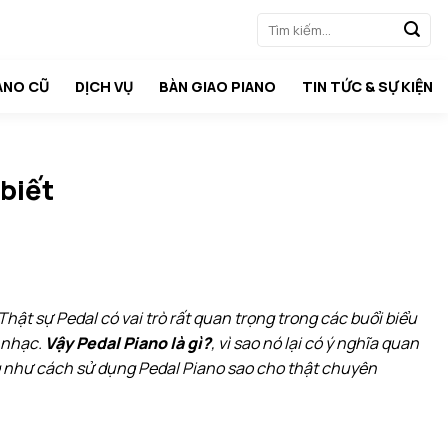
Tìm
kiếm:
ANO CŨ
DỊCH VỤ
BÀN GIAO PIANO
TIN TỨC & SỰ KIỆN
biết
 Thật sự Pedal có vai trò rất quan trọng trong các buổi biểu
n nhạc.
Vậy Pedal Piano là gì?
, vì sao nó lại có ý nghĩa quan
ng như cách sử dụng Pedal Piano sao cho thật chuyên