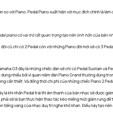
ộn so với Piano, Pedal Piano xuất hiện với mục đích chính là là
dal piano có vai trò rất quan trọng tạo nên linh hồn của bản n
o đời cũ chỉ có 2 Pedal còn với những Piano đời mới sẽ có 3 Peda
 Yamaha G3 đây là những chiếc đàn sẽ chỉ có Pedal Sustain và 
dùng nhiều bởi vì quan niệm đàn Piano Grand thường dùng trong 
ông cần thiết. Và đồng thời chi phí của những chiếc Piano 2 Pe
 là khi nhấn Pedal trái thì âm thanh của bản nhạc sẽ được giảm
 phải sẽ là bạn thực hiện thao tác kéo miếng mút giảm rung để 
còn tiếng vang của nhạc duy trì nghe khô khan. Điều này tạo nên