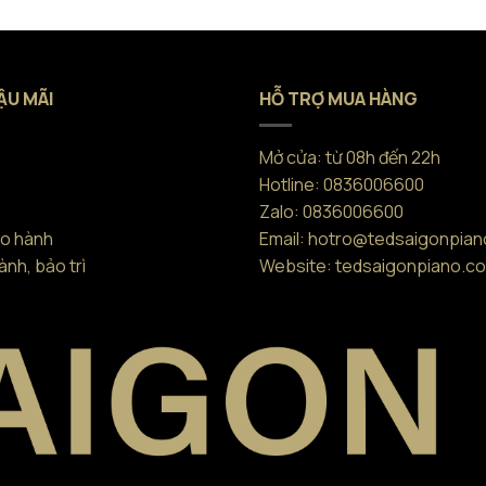
ẬU MÃI
HỖ TRỢ MUA HÀNG
Mở cửa: từ 08h đến 22h
Hotline: 0836006600
Zalo: 0836006600
ảo hành
Email: hotro@tedsaigonpia
nh, bảo trì
Website: tedsaigonpiano.c