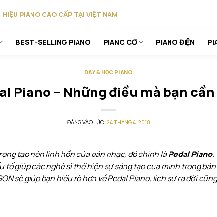
HIỆU PIANO CAO CẤP TẠI VIỆT NAM
BEST-SELLING PIANO
PIANO CƠ
PIANO ĐIỆN
PI
DẠY & HỌC PIANO
al Piano – Những điều mà bạn cần 
ĐĂNG VÀO LÚC:
24 THÁNG 4, 2018
trọng tạo nên linh hồn của bản nhạc, đó chính là
Pedal Piano
.
yếu tố giúp các nghệ sĩ thể hiện sự sáng tạo của mình trong bả
GON sẽ giúp bạn hiểu rõ hơn về Pedal Piano, lịch sử ra đời cũ