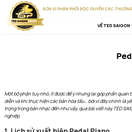
Skip
ĐƠN VỊ PHÂN PHỐI ĐỘC QUYỀN CÁC THƯƠNG 
to
content
VỀ TED SAIGON
Ped
Một bộ phận tuy nhỏ, ít được để ý nhưng lại góp phần quan 
diễn và khi thực hiện các bản hòa tấu… bởi vì đây chính là 
trọng trong bản nhạc đến như vậy, qua bài viết này TED SAI
nghiệp.
1. Lịch sử xuất hiện Pedal Piano