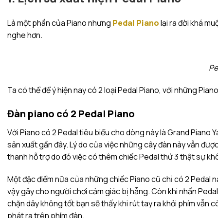
Là một phần của Piano nhưng
Pedal Piano
lại ra đời khá mu
nghe hơn.
Pe
Ta có thể để ý hiện nay có 2 loại Pedal Piano, với những Pian
Đàn piano có 2 Pedal Piano
Với Piano có 2 Pedal tiêu biểu cho dòng này là Grand Piano
sản xuất gần đây. Lý do của việc những cây đàn này vẫn được 
thanh hỗ trợ do đó việc có thêm chiếc Pedal thứ 3 thật sự kh
Một đặc điểm nữa của những chiếc Piano cũ chỉ có 2 Pedal này
vậy gây cho người chơi cảm giác bị hẫng. Còn khi nhấn Pedal
chặn dây không tốt bạn sẽ thấy khi rút tay ra khỏi phím vẫn 
phát ra trên phím đàn.