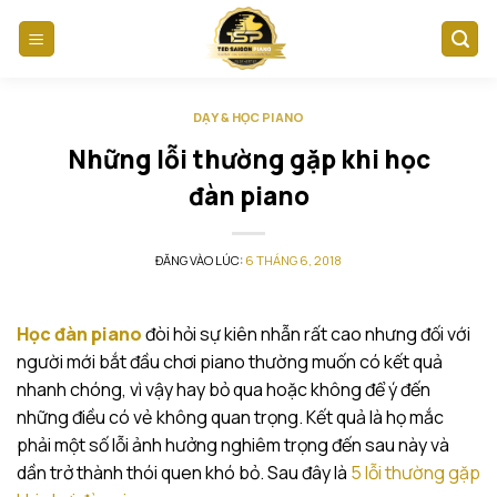
Skip
to
content
DẠY & HỌC PIANO
Những lỗi thường gặp khi học
đàn piano
ĐĂNG VÀO LÚC:
6 THÁNG 6, 2018
Học đàn piano
đòi hỏi sự kiên nhẫn rất cao nhưng đối với
người mới bắt đầu chơi piano thường muốn có kết quả
nhanh chóng, vì vậy hay bỏ qua hoặc không để ý đến
những điều có vẻ không quan trọng. Kết quả là họ mắc
phải một số lỗi ảnh hưởng nghiêm trọng đến sau này và
dần trở thành thói quen khó bỏ. Sau đây là
5 lỗi thường gặp