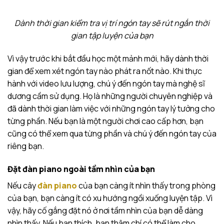
Dành thời gian kiểm tra vị trí ngón tay sẽ rút ngắn thời
gian tập luyện của bạn
Vì vậy trước khi bắt đầu học một mảnh mới, hãy dành thời
gian để xem xét ngón tay nào phát ra nốt nào. Khi thực
hành với video lưu lượng, chú ý đến ngón tay mà nghệ sĩ
dương cầm sử dụng. Họ là những người chuyên nghiệp và
đã dành thời gian làm việc với những ngón tay lý tưởng cho
từng phần. Nếu bạn là một người chơi cao cấp hơn, bạn
cũng có thể xem qua từng phần và chú ý đến ngón tay của
riêng bạn.
Đặt đàn piano ngoài tầm nhìn của bạn
Nếu cây
đàn piano
của bạn càng ít nhìn thấy trong phòng
của bạn, bạn càng ít có xu hướng ngồi xuống luyện tập. Vì
vậy, hãy cố gắng đặt nó ở nơi tầm nhìn của bạn dễ dàng
nhìn thấy. Nếu bạn thích, bạn thậm chí có thể làm cho