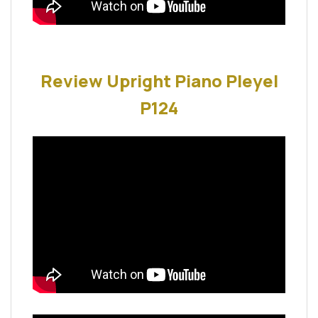
Review Upright Piano Pleyel
P124