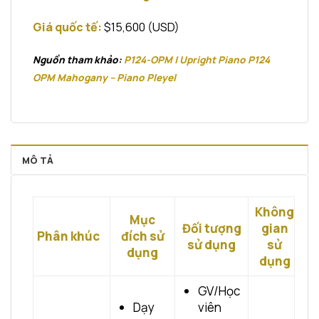
Giá quốc tế:
$15,600 (USD)
Nguồn tham khảo:
P124-OPM | Upright Piano P124
OPM Mahogany – Piano Pleyel
MÔ TẢ
Không
Mục
Đối tượng
gian
Phân khúc
đích sử
sử dụng
sử
dụng
dụng
GV/Học
Dạy
viên