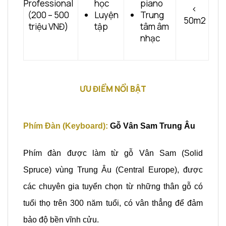
Professional
học
piano
<
(200 – 500
Luyện
Trung
50m2
triệu VNĐ)
tập
tâm âm
nhạc
ƯU ĐIỂM NỔI BẬT
Phím Đàn (Keyboard):
Gỗ Vân Sam Trung Âu
Phím đàn được làm từ gỗ Vân Sam (Solid
Spruce) vùng Trung Âu (Central Europe), được
các chuyên gia tuyển chọn từ những thân gỗ có
tuổi thọ trên 300 năm tuổi, có vân thẳng để đảm
bảo độ bền vĩnh cửu.