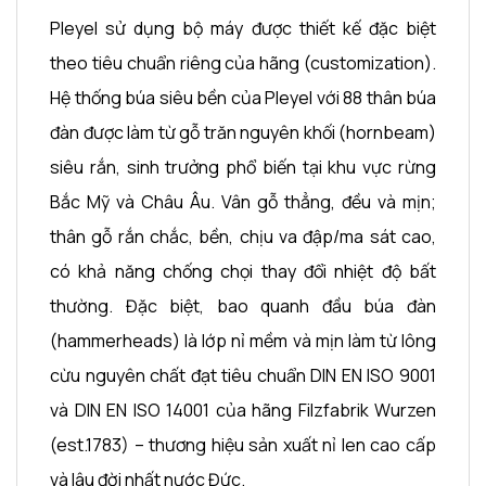
Pleyel sử dụng bộ máy được thiết kế đặc biệt
theo tiêu chuẩn riêng của hãng (customization).
Hệ thống búa siêu bền của Pleyel với 88 thân búa
đàn được làm từ gỗ trăn nguyên khối (hornbeam)
siêu rắn, sinh trưởng phổ biến tại khu vực rừng
Bắc Mỹ và Châu Âu. Vân gỗ thẳng, đều và mịn;
thân gỗ rắn chắc, bền, chịu va đập/ma sát cao,
có khả năng chống chọi thay đổi nhiệt độ bất
thường. Đặc biệt, bao quanh đầu búa đàn
(hammerheads) là lớp nỉ mềm và mịn làm từ lông
cừu nguyên chất đạt tiêu chuẩn DIN EN ISO 9001
và DIN EN ISO 14001 của hãng Filzfabrik Wurzen
(est.1783) – thương hiệu sản xuất nỉ len cao cấp
và lâu đời nhất nước Đức.