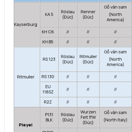
Gỗ vân sam
Röslau
Renner
KA 5
(North
(Đức)
(Đức)
America)
Kayserburg
KH C6
//
//
//
KH B5
//
//
//
Gỗ vân sam
Röslau
Ritmuller
RS 123
(North
(Đức)
(Đức)
America)
RS 130
//
//
//
Ritmuller
EU
//
//
//
118SZ
R2Z
//
//
//
Wurzen
Gỗ vân sam
P131
Röslau
Felt ffW
BLK
(Đức)
(North Italy)
(Đức)
Pleyel