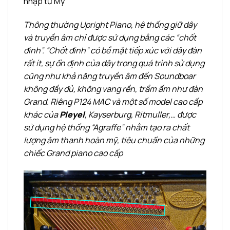
nhập từ Mỹ
Thông thường Upright Piano, hệ thống giữ dây
và truyền âm chỉ được sử dụng bằng các “chốt
đinh”. “Chốt đinh” có bề mặt tiếp xúc với dây đàn
rất ít, sự ổn định của dây trong quá trình sử dụng
cũng như khả năng truyền âm đến Soundboar
không đầy đủ, không vang rền, trầm ấm như đàn
Grand. Riêng P124 MAC và một số model cao cấp
khác của
Pleyel
, Kayserburg, Ritmuller,… được
sử dụng hệ thống “Agraffe” nhằm tạo ra chất
lượng âm thanh hoàn mỹ, tiêu chuẩn của những
chiếc Grand piano cao cấp