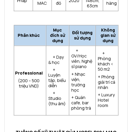
Pháp
2020
148cm,
MAC
đỏ
hàng
63cm
Mục
Không
Đối tượng
Phân khúc
đích sử
gian sử
sử dụng
dụng
dụng
+
+
GV/Học
+ Dạy
Phòng
viên, Nghệ
& học
khách <
sĩ piano
50 m2
+
Professional
+ Nhạc
Luyện
+ Phòng
viện,
tập, biểu
(200 – 500
giải trí cá
trường
diễn
triệu VND)
nhân
học
+
+ Luxury
+ Quán
Studio
Hotel
cafe, bar
(thu âm)
room
phòng trà