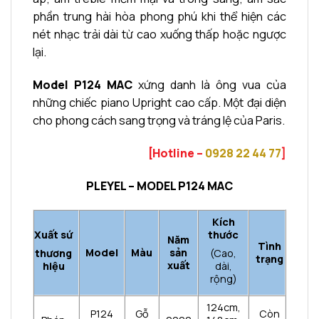
phần trung hài hòa phong phú khi thể hiện các
nét nhạc trải dài từ cao xuống thấp hoặc ngược
lại.
Model P124 MAC
xứng danh là ông vua của
những chiếc piano Upright cao cấp. Một đại diện
cho phong cách sang trọng và tráng lệ của Paris.
[Hotline –
0928 22 44 77
]
PLEYEL – MODEL P124 MAC
Kích
Xuất sứ
thước
Năm
Tình
Model
Màu
sản
thương
(Cao,
trạng
xuất
hiệu
dài,
rộng)
124cm,
P124
Gỗ
Còn