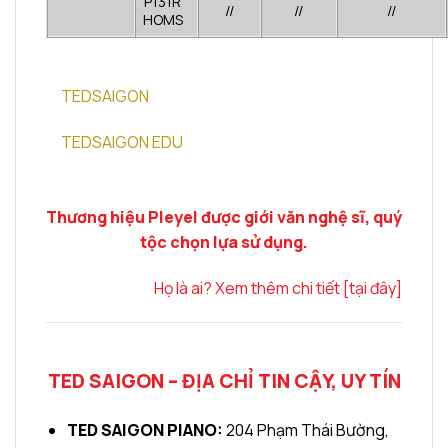
P131R
//
//
//
HOMS
TEDSAIGON
TEDSAIGON EDU
Thương hiệu Pleyel được giới văn nghệ sĩ, quý
tộc chọn lựa sử dụng.
Họ là ai? Xem thêm chi tiết [tại đây]
TED SAIGON – ĐỊA CHỈ TIN CẬY, UY TÍN
TED SAIGON PIANO:
204 Phạm Thái Bường,