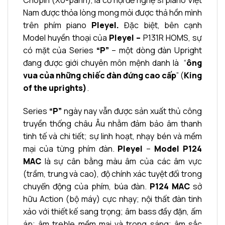
Chopin (Xô-panh), là cơ hội để nghệ sĩ piano Việt
Nam được thỏa lòng mong mỏi được thả hồn mình
trên phím piano
Pleyel.
Đặc biệt, bên cạnh
Model huyền thoại của
Pleyel –
P131R HOMS, sự
có mặt của Series
“P”
– một dòng đàn Upright
đang được giới chuyên môn mệnh danh là “
ông
vua của những chiếc đàn đứng cao cấp
” (
King
of the uprights)
.
Series
“P”
ngày nay vẫn được sản xuất thủ công
truyền thống châu Âu nhằm đảm bảo âm thanh
tinh tế và chi tiết; sự linh hoạt, nhạy bén và mềm
mại của từng phím đàn.
Pleyel
–
Model P124
MAC
là sự cân bằng màu âm của các âm vực
(trầm, trung và cao), độ chính xác tuyệt đối trong
chuyển động của phím, búa đàn.
P124 MAC
sở
hữu Action (bộ máy) cực nhạy; nội thất đàn tinh
xảo với thiết kế sang trọng; âm bass đầy đặn, ấm
áp; âm treble mềm mại và trong sáng; âm sắc