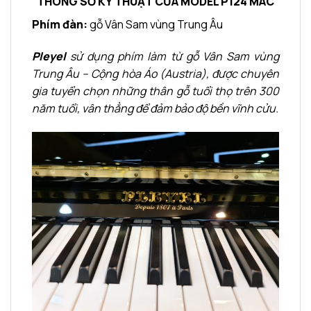
THÔNG SỐ KỸ THUẬT CỦA
MODEL P124 MAC
Phím đàn:
gỗ Vân Sam vùng Trung Âu
Pleyel
sử dụng phím làm từ gỗ Vân Sam vùng
Trung Âu – Cộng hòa Áo (Austria), được chuyên
gia tuyển chọn những thân gỗ tuổi thọ trên 300
năm tuổi, vân thẳng để đảm bảo độ bền vĩnh cửu.