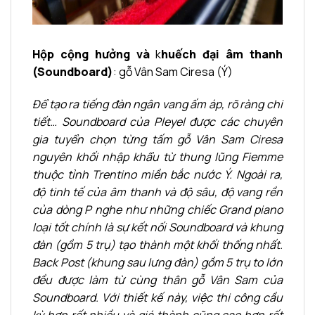
Hộp cộng hưởng và
k
huếch đại âm thanh
(Soundboard)
: gỗ Vân Sam Ciresa (Ý)
Để tạo ra tiếng đàn ngân vang ấm áp, rõ ràng chi
tiết… Soundboard của Pleyel được các chuyên
gia tuyển chọn từng tấm gỗ Vân Sam Ciresa
nguyên khối nhập khẩu từ thung lũng Fiemme
thuộc tỉnh Trentino miền bắc nước Ý. Ngoài ra,
độ tinh tế của âm thanh và độ sâu, độ vang rền
của dòng P nghe như những chiếc Grand piano
loại tốt chính là sự kết nối Soundboard và khung
đàn (gồm 5 trụ) tạo thành một khối thống nhất.
Back Post (khung sau lưng đàn) gồm 5 trụ to lớn
đều được làm từ cùng thân gỗ Vân Sam của
Soundboard. Với thiết kế này, việc thi công cầu
kỳ hơn rất nhiều và giá thành cũng cao hơn rất