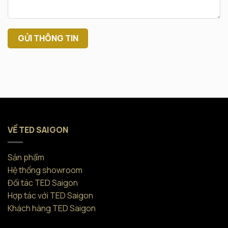
VỀ TED SAIGON
Sản phẩm
Hệ thống showroom
Đối tác TED Saigon
Hợp tác với TED Saigon
Khách hàng TED Saigon