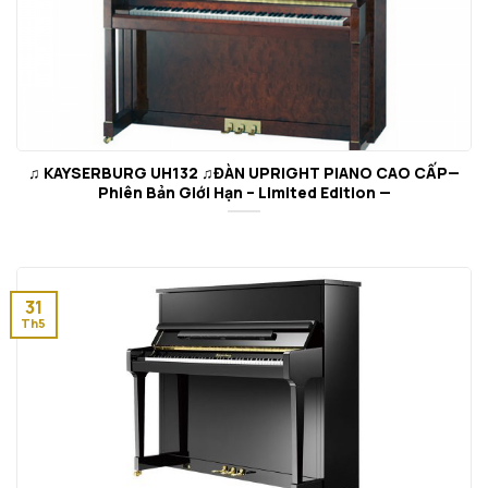
♫ KAYSERBURG UH132 ♫ĐÀN UPRIGHT PIANO CAO CẤP—
Phiên Bản Giới Hạn – Limited Edition —
31
Th5