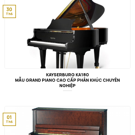
30
Th6
KAYSERBURG KA180
MẪU GRAND PIANO CAO CẤP PHÂN KHÚC CHUYÊN
NGHIỆP
01
Th6