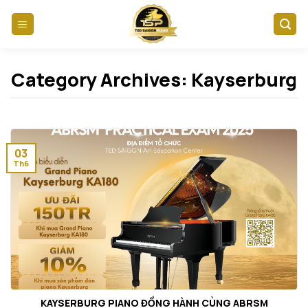
Skip
to
content
Category Archives:
Kayserburg
03
Th6
KAYSERBURG PIANO ĐỒNG HÀNH CÙNG ABRSM