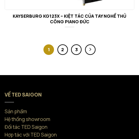
KAYSERBURG KG123X – KIỆT TÁC CỦA TAY NGHỀ THỦ
CÔNG PIANO ĐỨC
1
2
3
VỀ TED SAIGON
Sản phẩm
Hệ thống showroom
Đối tác TED Saigon
Hợp tác với TED Saigon